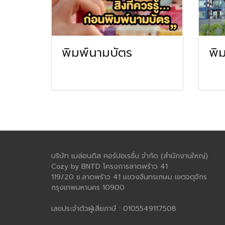
พิมพ์นามบัตร
พิ
บริษัท เมล่อนดิส คอร์ปอเรชั่น จำกัด (สำนักงานใหญ่)
Cozy by BNTD โครงการลาดพร้าว 41
119/20 ซ.ลาดพร้าว 41 แขวงจันทรเกษม เขตจตุจักร
กรุงเทพมหานคร 10900
เลขประจำตัวผู้เสียภาษี : 0105549117508