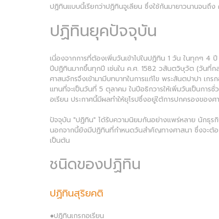
ปฏิทินแบบนี้เรียกว่าปฏิทินจูเลียน ซึ่งใช้กันมายาวนานจนถึง 
ปฏิทินยุคปัจจุบัน
เนี่องจากการที่ต้องเพิ่มวันเข้าไปในปฏิทิน 1 วัน ในทุกๆ 
ปีปฏิทินมากขึ้นทุกปี เช่นใน ค.ศ. 1582 วสันตวิษุวัต (วันที่
ศาสนจักรจึงเข้ามามีบทบาทในการแก้ไข พระสันตปาปา เกรกอรี่
แทนที่จะเป็นวันที่ 5 ตุลาคม ในปีอธิกวารให้เพิ่มวันเป็นการช
อเรียน ประกาศนี้มีผลทำให้ยุโรปซึ่งอยู่ใต้การปกครองของศา
ปัจจุบัน "ปฏิทิน" ได้รับความนิยมกันอย่างแพร่หลาย นักธุรก
นอกจากนี้ยังมีปฏิทินที่กำหนดวันสำคัญทางศาสนา ซึ่งจะต้
เป็นต้น
ชนิดของปฏิทิน
ปฏิทินสุริยคติ
●ปฏิทินเกรกอเรียน