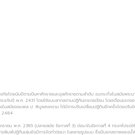
ุโขทัยโดยนับปีตามปีมหาศักราชและจุลศักราชตามลำดับ จนกระทั่งในสมัยพระบาท
 ซึ่งตรงกับปี พ.ศ. 2431 โดยใช้แบบสากลตามปฏิทินเกรกอเรียน โดยเดือนแรกข
สมัยจอมพล ป. พิบูลสงคราม ได้มีการปรับเปลี่ยนปฏิทินอีกครั้งโดยปรับให้วันท
.ศ. 2484
14 มกราคม พ.ศ. 2385 (ปลายสมัย รัชกาลที่ 3) ต่อมาในรัชกาลที่ 4 ทรงฯโปรดให้
การพิมพ์ปฏิทินเล่มยังมีการจัดทำต่อมา ในหลายรูปแบบ ซึ่งมีบอกสถาพของน้ำขึ