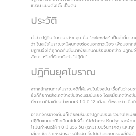
แขวน แบบตั้งโต๊ะ เป็นต้น
ประวัติ
คำว่า ปฏิทิน ในภาษาอังกฤษ คือ "calendar" เป็นคำที่มาจาก
ว่า ในสมัยโบราณจะมีคนคอยร้องบอกชาวเมือง เพื่อบอกกล่าวเหตุ
ปฏิทินจึงได้ถูกคิดค้นขึ้นมาเพื่อแทนคนร้องบอกข่าว ปฏิทินจึ
อักษร หรือที่เรียกกันว่า "ปฏิทิน"
ปฏิทินยุคโบราณ
จากหลักฐานทางโบราณคดีที่ค้นพบในปัจจุบัน เชื่อกันว่าชน
ซึ่งก็คือการสังเกตข้างขึ้นข้างแรมนั่นเอง โดยเมื่อเกิดข้าง
ที่ชาวบาบิโลเนียนกำหนดให้ 1 ปี มี 12 เดือน ก็เพราะว่า เมื
อาณาจักรข้างเคียงก็ได้ยอมรับเอาปฏิทินของชาวบาบิโลเนีย
ปฏิทินแบบบาบิโลเนียนไปใช้นั้น ก็ได้ทำการปรับปรุงและพัฒนา
โรมันกำหนดให้ 1 ปี มี 355 วัน (ตามระบบจันทรคติ) และทุก 
เลียส ซีซาร์ แห่งจักรวรรดิโรมัน ซึ่งได้เข้าครอบครองอียิ