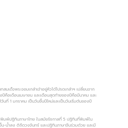
สมเด็จพระจอมเกล้าเจ้าอยู่หัวได้โปรดเกล้าฯ เปลี่ยนจาก
องปีคือเดือนเมษายน และเดือนสุดท้ายของปีคือมีนาคม และ
ี่ 1 มกราคม เป็นวันขึ้นปีใหม่และเป็นวันเริ่มต้นของปี
พิมพ์ปฏิทินภาษาไทย ในสมัยรัชกาลที่ 5 ปฏิทินที่พิมพ์ใน
้น-น้ำลง ดิถีดวงจันทร์ และปฏิทินภาษาจีนร่วมด้วย และมี