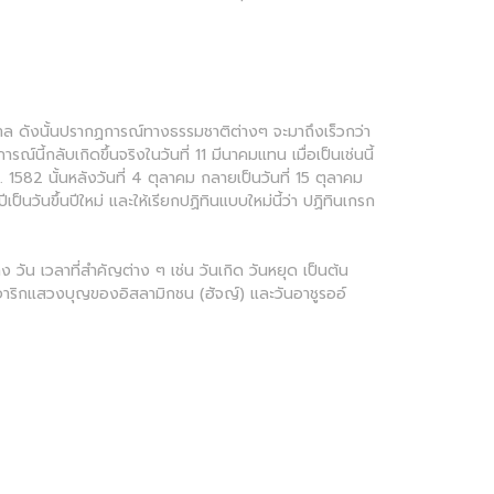
ดูกาล ดังนั้นปรากฏการณ์ทางธรรมชาติต่างๆ จะมาถึงเร็วกว่า
์นี้กลับเกิดขึ้นจริงในวันที่ 11 มีนาคมแทน เมื่อเป็นเช่นนี้
 1582 นั้นหลังวันที่ 4 ตุลาคม กลายเป็นวันที่ 15 ตุลาคม
ป็นวันขึ้นปีใหม่ และให้เรียกปฏิทินแบบใหม่นี้ว่า ปฏิทินเกรก
 วัน เวลาที่สำคัญต่าง ๆ เช่น วันเกิด วันหยุด เป็นต้น
นจาริกแสวงบุญของอิสลามิกชน (ฮัจญ์) และวันอาชูรออ์