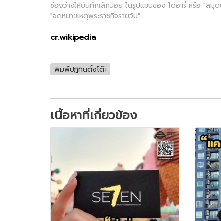
ช่องว่างให้บันทึกเล็กน้อย ในรูปแบบของ ไดอารี่ หรือ "สมุดบัน
"จดหมายเหตุพระราชกิจรายวัน"
cr.wikipedia
พิมพ์ปฏิทินตั้งโต๊ะ
เนื้อหาที่เกี่ยวข้อง