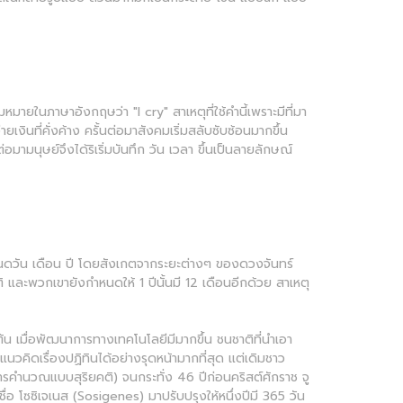
ายในภาษาอังกฤษว่า "I cry" สาเหตุที่ใช้คำนี้เพราะมีที่มา
เงินที่คั่งค้าง ครั้นต่อมาสังคมเริ่มสลับซับซ้อนมากขึ้น
อมามนุษย์จึงได้ริเริ่มบันทึก วัน เวลา ขึ้นเป็นลายลักษณ์
ำหนดวัน เดือน ปี โดยสังเกตจากระยะต่างๆ ของดวงจันทร์
คติ และพวกเขายังกำหนดให้ 1 ปีนั้นมี 12 เดือนอีกด้วย สาเหตุ
น เมื่อพัฒนาการทางเทคโนโลยีมีมากขึ้น ชนชาติที่นำเอา
นวคิดเรื่องปฏิทินได้อย่างรุดหน้ามากที่สุด แต่เดิมชาว
อการคำนวณแบบสุริยคติ) จนกระทั่ง 46 ปีก่อนคริสต์ศักราช จู
่อ โซซิเจเนส (Sosigenes) มาปรับปรุงให้หนึ่งปีมี 365 วัน