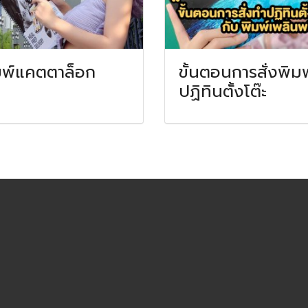
มพ์แคตตาล็อก
ขั้นตอนการสั่งพิมพ
ปฏิทินตั้งโต๊ะ