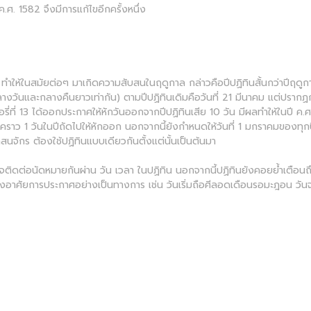
ค.ศ. 1582 จึงมีการแก้ไขอีกครั้งหนึ่ง
4 ปี ทำให้ในสมัยต่อๆ มาเกิดความสับสนในฤดูกาล กล่าวคือปีปฏิทินสั้นกว่าปีฤ
กลางวันและกลางคืนยาวเท่ากัน) ตามปีปฏิทินเดิมคือวันที่ 21 มีนาคม แต่ปรากฏการณ
ที่ 13 ได้ออกประกาศให้หักวันออกจากปีปฏิทินเสีย 10 วัน มีผลทำให้ในปี ค.ศ.
ั่วคราว 1 วันในปีถัดไปให้หักออก นอกจากนี้ยังกำหนดให้วันที่ 1 มกราคมของทุกปีเ
สนจักร ต้องใช้ปฏิทินแบบเดียวกันตั้งแต่นั้นเป็นต้นมา
ิจติดต่อนัดหมายกันผ่าน วัน เวลา ในปฏิทิน นอกจากนี้ปฏิทินยังคอยย้ำเตือนถึง
องอาศัยการประกาศอย่างเป็นทางการ เช่น วันเริ่มถือศีลอดเดือนรอมะฎอน วั