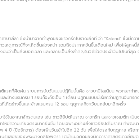
ภาษาลีลา ซึ่งนำมาจากคำพูดของชาวกรีกโบราณอีกที ว่า "Kalend" ซึ่งมีความหม
การณ์ที่จะเกิดขึ้นล่วงหน้า รวมถึงประกาศวันขึ้นเดือนใหม่ เพื่อให้ลูกหนี้จ่าย
งนับว่าเป็นสิ่งบอกเวลา และกลายเป็นสิ่งสำคัญในวิถีชีวิตประจำวันไปในที่สุด ต่
ชาติแรกที่คิดค้น ระบบการนับวันแบบปฏิทินนั้นคือ ชาวบาบิโลเนียน พวกเขาก
ขึ้นและข้างแรมครบ 1 รอบก็จะถือเป็น 1 เดือน ปฏิทินแบบนี้เรียกว่าปฏิทินจันทร
่อใดที่เกิดข้างขึ้นและข้างแรมครบ 12 รอบ ฤดูกาลก็จะเวียนกลับมาอีกครั้ง
มาใช้ในอาณาจักรตนเอง เช่น ชาวอียิปต์โบราณ ชาวกรีก และชาวเซเมติก เป็นต้
ให้มีความเที่ยงตรงมากยิ่งขึ้น โดยเฉพาะอย่างยิ่งชาวอียิปต์โบราณ ที่พัฒนาแ
ๆ 4 ปี (ปีอธิกวาร) ต้องเพิ่มวันเข้าไปอีก 22 วัน เพื่อให้ตรงกับฤดูกาล หรื
ปต์ ในรัชสมัยของพระนางคลีโอพัตรา ได้นำแนวคิดของนักดาราศาสตร์ชาวอียิปต์ชื