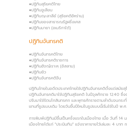
●ปฏิทินสุริยคติไทย
●ปฏิทินจูเลียน
●ปฏิทินญะลาลีย์ (สุริยคติอิหร่าน)
●ปฏิทินของสาธารณรัฐฝรั่งเศส
●ปฏิทินมายา (อเมริกาใต้)
ปฏิทินจันทรคติ
●ปฏิทินจันทรคติไทย
●ปฏิทินจันทรคติราชการ
●ปฏิทินฮิจญ์เราะหฺ (อิสลาม)
●ปฏิทินยิว
●ปฏิทินจันทรคติจีน
ปฏิทินไทยในอดีตประเทศไทยใช้ปฏิทินจันทรคติตั้งแต่สมัยส
ปฏิทินจันทรคติมาใช้ปฏิทินสุริยคติ ในปีจุลศักราช 1240
ปรับมาใช้รัตนโกสินทรศก และพุทธศักราชตามลำดับจนกระทั่งใน
แทนที่รูปแบบเดิม โดยวันขึ้นปีใหม่ในรูปแบบนี้เริ่มใช้ในปี พ
การพิมพ์ปฏิทินมีขึ้นเป็นครั้งแรกในเมืองไทย เมื่อ วันที่ 
เมืองไทยได้แก่ "ประนินทิน" แจ้งราคาขายไว้เล่มละ 4 บาท 