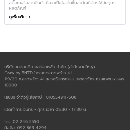
สติ๊กเกอร์ฉลากสินค้า ถือว่าเป็นไอเท็มชิ้นสำคัญที่ต้องใช้กับทุกๆ
ผลิตภัณฑ์
ดูเพิ่มเติม
บริษัท เมล่อนดิส คอร์ปอเรชั่น จำกัด (สำนักงานใหญ่)
Cozy by BNTD โครงการลาดพร้าว 41
119/20 ซ.ลาดพร้าว 41 แขวงจันทรเกษม เขตจตุจักร กรุงเทพมหานคร
10900
เลขประจำตัวผู้เสียภาษี : 0105549117508
เปิดทำการ จันทร์ - ศุกร์ เวลา 08:30 - 17:30 น.
โทร. 02 246 5550
มือถือ. 092 369 4294