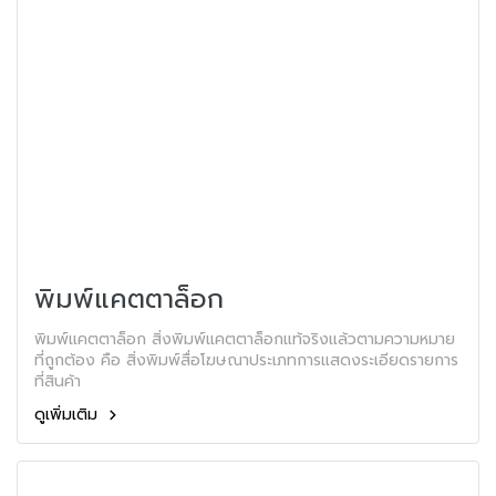
พิมพ์แคตตาล็อก
พิมพ์แคตตาล็อก สิ่งพิมพ์แคตตาล็อกแท้จริงแล้วตามความหมาย
ที่ถูกต้อง คือ สิ่งพิมพ์สื่อโฆษณาประเภทการแสดงระเอียดรายการ
ที่สินค้า
ดูเพิ่มเติม