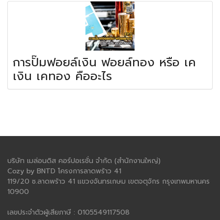
การปั๊มฟอยล์เงิน ฟอยล์ทอง หรือ เค
เงิน เคทอง คืออะไร
บริษัท เมล่อนดิส คอร์ปอเรชั่น จำกัด (สำนักงานใหญ่)
Cozy by BNTD โครงการลาดพร้าว 41
119/20 ซ.ลาดพร้าว 41 แขวงจันทรเกษม เขตจตุจักร กรุงเทพมหานคร
10900
เลขประจำตัวผู้เสียภาษี : 0105549117508