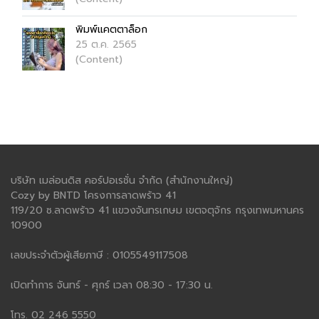
พิมพ์แคตตาล็อก
25 ต.ค. 2565
(Content)
บริษัท เมล่อนดิส คอร์ปอเรชั่น จำกัด (สำนักงานใหญ่)
Cozy by BNTD โครงการลาดพร้าว 41
119/20 ซ.ลาดพร้าว 41 แขวงจันทรเกษม เขตจตุจักร กรุงเทพมหานคร
10900
เลขประจำตัวผู้เสียภาษี : 0105549117508
เปิดทำการ จันทร์ - ศุกร์ เวลา 08:30 - 17:30 น.
โทร. 02 246 5550