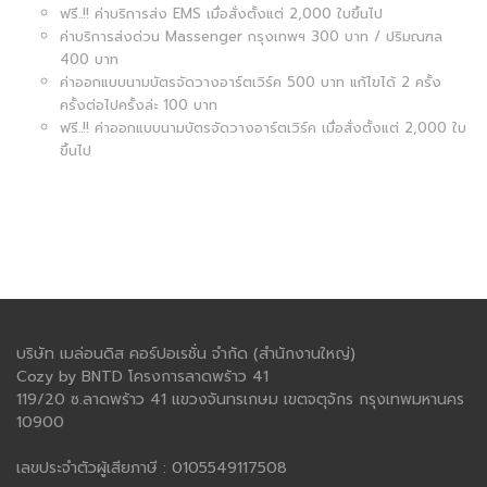
ฟรี..!! ค่าบริการส่ง EMS เมื่อสั่งตั้งแต่ 2,000 ใบขึ้นไป
ค่าบริการส่งด่วน Massenger กรุงเทพฯ 300 บาท / ปริมณฑล
400 บาท
ค่าออกแบบนามบัตรจัดวางอาร์ตเวิร์ค 500 บาท แก้ไขได้ 2 ครั้ง
ครั้งต่อไปครั้งล่ะ 100 บาท
ฟรี..!! ค่าออกแบบนามบัตรจัดวางอาร์ตเวิร์ค เมื่อสั่งตั้งแต่ 2,000 ใบ
ขึ้นไป
บริษัท เมล่อนดิส คอร์ปอเรชั่น จำกัด (สำนักงานใหญ่)
Cozy by BNTD โครงการลาดพร้าว 41
119/20 ซ.ลาดพร้าว 41 แขวงจันทรเกษม เขตจตุจักร กรุงเทพมหานคร
10900
เลขประจำตัวผู้เสียภาษี : 0105549117508