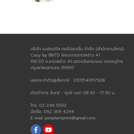
บริษัท เมล่อนดิส คอร์ปอเรชั่น จำกัด (สำนักงานใหญ่)
Cozy by BNTD โครงการลาดพร้าว 41
119/20 ซ.ลาดพร้าว 41 แขวงจันทรเกษม เขตจตุจักร
กรุงเทพมหานคร 10900
เลขประจำตัวผู้เสียภาษี : 0105549117508
เปิดทำการ จันทร์ - ศุกร์ เวลา 08:30 - 17:30 น.
โทร. 02 246 5550
มือถือ. 092 369 4294
E-mail. pimplernprint@gmail.com